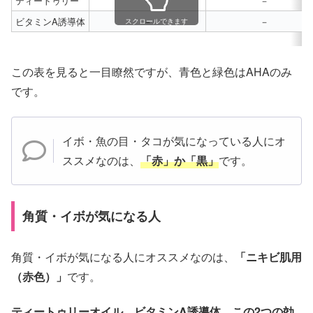
ティートゥリー
－
－
ビタミンA誘導体
－
－
スクロールできます
この表を見ると一目瞭然ですが、青色と緑色はAHAのみ
です。
イボ・魚の目・タコが気になっている人にオ
ススメなのは、
「赤」か「黒」
です。
角質・イボが気になる人
角質・イボが気になる人にオススメなのは、
「ニキビ肌用
（赤色）」
です。
ティートゥリーオイル、ビタミンA誘導体、この2つの効