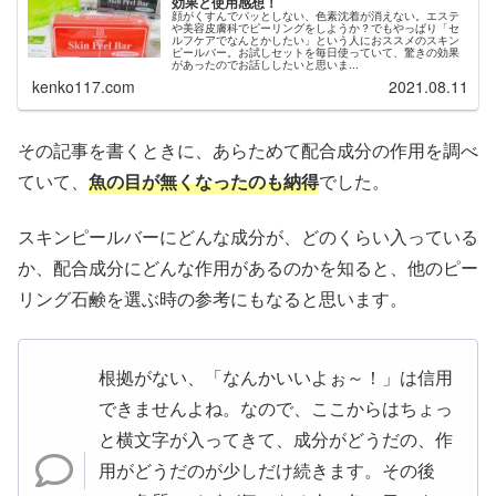
効果と使用感想！
顔がくすんでパッとしない、色素沈着が消えない。エステ
や美容皮膚科でピーリングをしようか？でもやっぱり「セ
ルフケアでなんとかしたい」という人におススメのスキン
ピールバー。お試しセットを毎日使っていて、驚きの効果
があったのでお話ししたいと思いま...
kenko117.com
2021.08.11
その記事を書くときに、あらためて配合成分の作用を調べ
ていて、
魚の目が無くなったのも納得
でした。
スキンピールバーにどんな成分が、どのくらい入っている
か、配合成分にどんな作用があるのかを知ると、他のピー
リング石鹸を選ぶ時の参考にもなると思います。
根拠がない、「なんかいいよぉ～！」は信用
できませんよね。なので、ここからはちょっ
と横文字が入ってきて、成分がどうだの、作
用がどうだのが少しだけ続きます。その後